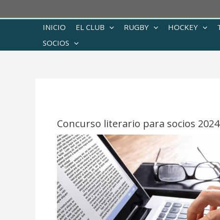
Ir
al
INICIO
EL CLUB
RUGBY
HOCKEY
contenido
SOCIOS
Concurso literario para socios 2024