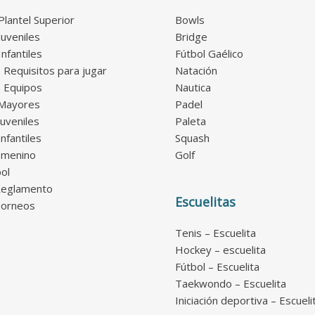
lantel Superior
Bowls
Juveniles
Bridge
nfantiles
Fútbol Gaélico
 Requisitos para jugar
Natación
 Equipos
Nautica
 Mayores
Padel
Juveniles
Paleta
Infantiles
Squash
emenino
Golf
ol
Reglamento
Escuelitas
Torneos
Tenis – Escuelita
Hockey – escuelita
Fútbol – Escuelita
Taekwondo – Escuelita
Iniciación deportiva – Escueli