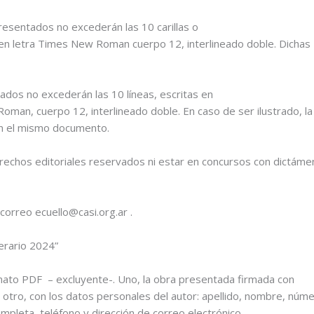
presentados no excederán las 10 carillas o
4, en letra Times New Roman cuerpo 12, interlineado doble. Dichas
tados no excederán las 10 líneas, escritas en
Roman, cuerpo 12, interlineado doble. En caso de ser ilustrado, la
en el mismo documento.
rechos editoriales reservados ni estar en concursos con dictám
 correo ecuello@casi.org.ar .
erario 2024”
to PDF – excluyente-. Uno, la obra presentada firmada con
l otro, con los datos personales del autor: apellido, nombre, núm
mpleta, teléfono y dirección de correo electrónico.