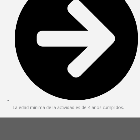
La edad mínima de la actividad es de 4 años cumplidos.